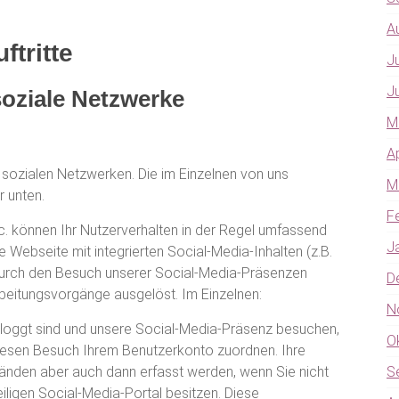
A
ftritte
J
J
oziale Netzwerke
M
A
in sozialen Netzwerken. Die im Einzelnen von uns
M
r unten.
F
 können Ihr Nutzerverhalten in der Regel umfassend
J
 Webseite mit integrierten Social-Media-Inhalten (z.B.
urch den Besuch unserer Social-Media-Präsenzen
D
beitungsvorgänge ausgelöst. Im Einzelnen:
N
loggt sind und unsere Social-Media-Präsenz besuchen,
O
diesen Besuch Ihrem Benutzerkonto zuordnen. Ihre
den aber auch dann erfasst werden, wenn Sie nicht
S
iligen Social-Media-Portal besitzen. Diese