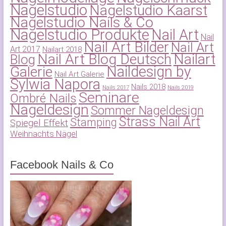
Nagelstudio
Nagelstudio Kaarst
Nagelstudio Nails & Co
Nagelstudio Produkte
Nail Art
Nail
Nail Art Bilder
Nail Art
Art 2017
Nailart 2018
Nail Art Blog Deutsch
Nailart
Blog
Naildesign by
Galerie
Nail Art Galerie
Sylwia Napora
Nails 2018
Nails 2017
Nails 2019
Seminare
Ombré Nails
Nageldesign
Sommer Nageldesign
Strass Nail Art
Stamping
Spiegel Effekt
Weihnachts Nägel
Facebook Nails & Co