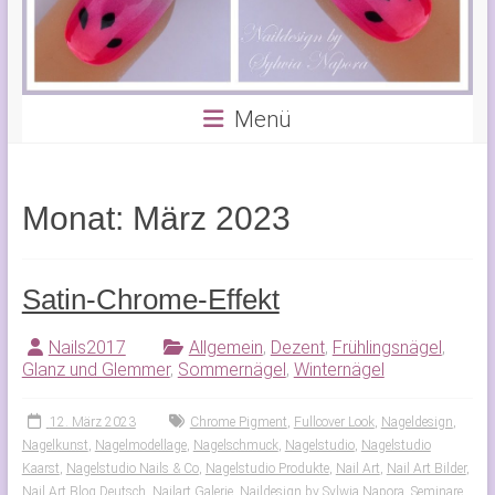
Menü
Monat:
März 2023
Satin-Chrome-Effekt
Nails2017
Allgemein
,
Dezent
,
Frühlingsnägel
,
Glanz und Glemmer
,
Sommernägel
,
Winternägel
12. März 2023
Chrome Pigment
,
Fullcover Look
,
Nageldesign
,
Nagelkunst
,
Nagelmodellage
,
Nagelschmuck
,
Nagelstudio
,
Nagelstudio
Kaarst
,
Nagelstudio Nails & Co
,
Nagelstudio Produkte
,
Nail Art
,
Nail Art Bilder
,
Nail Art Blog Deutsch
,
Nailart Galerie
,
Naildesign by Sylwia Napora
,
Seminare