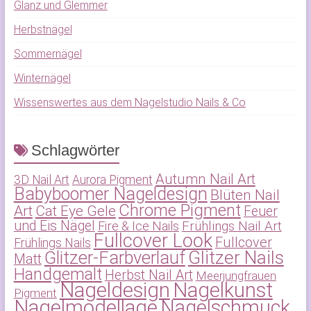
Glanz und Glemmer
Herbstnägel
Sommernägel
Winternägel
Wissenswertes aus dem Nagelstudio Nails & Co
Schlagwörter
Autumn Nail Art
3D Nail Art
Aurora Pigment
Babyboomer Nageldesign
Blüten Nail
Chrome Pigment
Art
Cat Eye Gele
Feuer
und Eis Nägel
Frühlings Nail Art
Fire & Ice Nails
Fullcover Look
Fullcover
Frühlings Nails
Glitzer-Farbverlauf
Glitzer Nails
Matt
Handgemalt
Herbst Nail Art
Meerjungfrauen
Nageldesign
Nagelkunst
Pigment
Nagelmodellage
Nagelschmuck