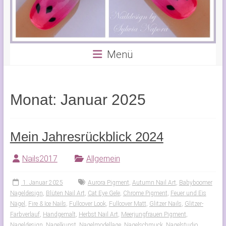
Menü
Monat:
Januar 2025
Mein Jahresrückblick 2024
Nails2017
Allgemein
1. Januar 2025
Aurora Pigment
,
Autumn Nail Art
,
Babyboomer
Nageldesign
,
Blüten Nail Art
,
Cat Eye Gele
,
Chrome Pigment
,
Feuer und Eis
Nägel
,
Fire & Ice Nails
,
Fullcover Look
,
Fullcover Matt
,
Glitzer Nails
,
Glitzer-
Farbverlauf
,
Handgemalt
,
Herbst Nail Art
,
Meerjungfrauen Pigment
,
Nageldesign
,
Nagelkunst
,
Nagelmodellage
,
Nagelschmuck
,
Nagelstudio
,