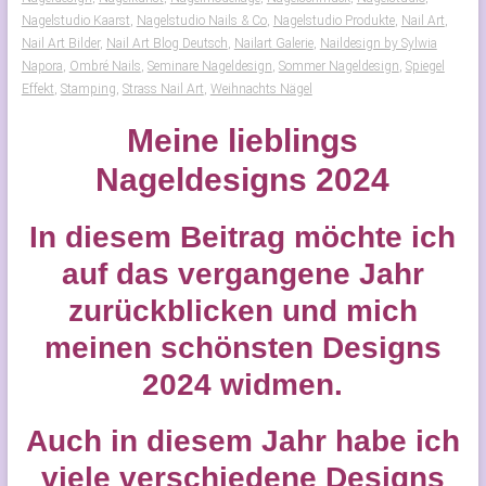
Nagelstudio Kaarst
,
Nagelstudio Nails & Co
,
Nagelstudio Produkte
,
Nail Art
,
Nail Art Bilder
,
Nail Art Blog Deutsch
,
Nailart Galerie
,
Naildesign by Sylwia
Napora
,
Ombré Nails
,
Seminare Nageldesign
,
Sommer Nageldesign
,
Spiegel
Effekt
,
Stamping
,
Strass Nail Art
,
Weihnachts Nägel
Meine lieblings
Nageldesigns 2024
In diesem Beitrag möchte ich
auf das vergangene Jahr
zurückblicken und mich
meinen schönsten Designs
2024 widmen.
Auch in diesem Jahr habe ich
viele verschiedene Designs