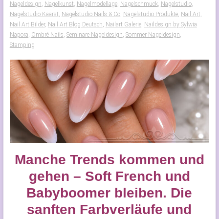
Nageldesign
,
Nagelkunst
,
Nagelmodellage
,
Nagelschmuck
,
Nagelstudio
,
Nagelstudio Kaarst
,
Nagelstudio Nails & Co
,
Nagelstudio Produkte
,
Nail Art
,
Nail Art Bilder
,
Nail Art Blog Deutsch
,
Nailart Galerie
,
Naildesign by Sylwia
Napora
,
Ombré Nails
,
Seminare Nageldesign
,
Sommer Nageldesign
,
Stamping
Manche Trends kommen und
gehen – Soft French und
Babyboomer bleiben. Die
sanften Farbverläufe und