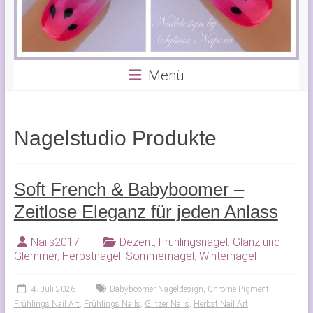
Menü
Nagelstudio Produkte
Soft French & Babyboomer –
Zeitlose Eleganz für jeden Anlass
Nails2017
Dezent
,
Frühlingsnägel
,
Glanz und
Glemmer
,
Herbstnägel
,
Sommernägel
,
Winternägel
4. Juli 2026
Babyboomer Nageldesign
,
Chrome Pigment
,
Frühlings Nail Art
,
Frühlings Nails
,
Glitzer Nails
,
Herbst Nail Art
,