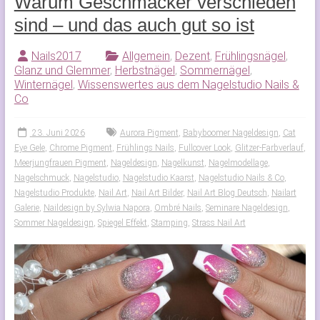
Warum Geschmäcker verschieden
sind – und das auch gut so ist
Nails2017
Allgemein
,
Dezent
,
Frühlingsnägel
,
Glanz und Glemmer
,
Herbstnägel
,
Sommernägel
,
Winternägel
,
Wissenswertes aus dem Nagelstudio Nails &
Co
23. Juni 2026
Aurora Pigment
,
Babyboomer Nageldesign
,
Cat
Eye Gele
,
Chrome Pigment
,
Frühlings Nails
,
Fullcover Look
,
Glitzer-Farbverlauf
,
Meerjungfrauen Pigment
,
Nageldesign
,
Nagelkunst
,
Nagelmodellage
,
Nagelschmuck
,
Nagelstudio
,
Nagelstudio Kaarst
,
Nagelstudio Nails & Co
,
Nagelstudio Produkte
,
Nail Art
,
Nail Art Bilder
,
Nail Art Blog Deutsch
,
Nailart
Galerie
,
Naildesign by Sylwia Napora
,
Ombré Nails
,
Seminare Nageldesign
,
Sommer Nageldesign
,
Spiegel Effekt
,
Stamping
,
Strass Nail Art