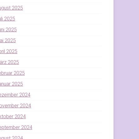
ugust 2025
uli 2025
uni 2025
ai 2025
pril 2025
ärz 2025
ebruar 2025
anuar 2025
ezember 2024
ovember 2024
ktober 2024
eptember 2024
ugust 2024