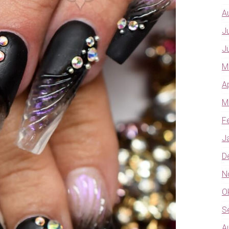
A
J
J
M
A
M
F
J
D
N
O
S
A