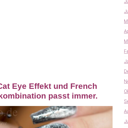
J
J
M
A
M
F
J
D
N
Cat Eye Effekt und French
O
bkombination passt immer.
S
A
J