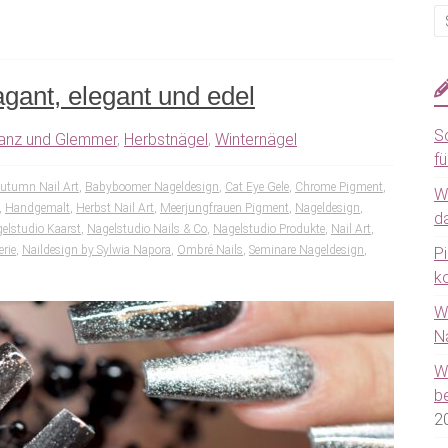
gant, elegant und edel
S
anz und Glemmer
,
Herbstnägel
,
Winternägel
fü
utumn Nail Art
,
Babyboomer Nageldesign
,
Cat Eye Gele
,
Chrome Pigment
,
W
,
Handgemalt
,
Herbst Nail Art
,
Meerjungfrauen Pigment
,
Nageldesign
,
da
elstudio Kaarst
,
Nagelstudio Nails & Co
,
Nagelstudio Produkte
,
Nail Art
,
erie
,
Naildesign by Sylwia Napora
,
Ombré Nails
,
Seminare Nageldesign
,
P
k
W
N
W
b
2