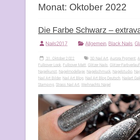
Monat:
Oktober 2022
Die Farbe Schwarz – extrava
Nails2017
Allgemein
,
Black Nails
,
Gl
31. Oktober 2022
3D Nail Art
,
Aurora Pigment
,
A
Fullcover Look
,
Fullcover Matt
,
Glitzer Nails
,
Glitzer-Farbverlauf
Nagelkunst
,
Nagelmodellage
,
Nagelschmuck
,
Nagelstudio
,
Nag
Nail Art Bilder
,
Nail Art Blog
,
Nail Art Blog Deutsch
,
Nailart Gal
Stamping
,
Strass Nail Art
,
Weihnachts Nägel