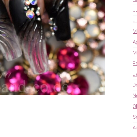
J
J
M
A
M
F
J
D
N
O
S
A