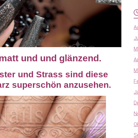
A
J
M
 matt und und glänzend.
A
M
ter und Strass sind diese
F
arz superschön anzusehen.
J
D
N
O
S