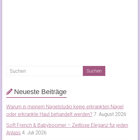
Nagelstudio, Nagelstudio
Produkte, Ombré Nails, Glitzer-
Farbverlauf, Sommer-Nail Art,
Sommer-Nageldesign
Neueste Beiträge
Warum in meinem Nagelstudio keine erkrankten Nägel
oder erkrankte Haut behandelt werden?
7. August 2026
Soft French & Babyboomer – Zeitlose Eleganz für jeden
Anlass
4. Juli 2026