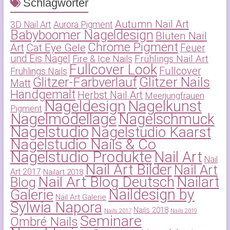
Schlagwörter
Autumn Nail Art
3D Nail Art
Aurora Pigment
Babyboomer Nageldesign
Blüten Nail
Chrome Pigment
Art
Cat Eye Gele
Feuer
und Eis Nägel
Frühlings Nail Art
Fire & Ice Nails
Fullcover Look
Fullcover
Frühlings Nails
Glitzer-Farbverlauf
Glitzer Nails
Matt
Handgemalt
Herbst Nail Art
Meerjungfrauen
Nageldesign
Nagelkunst
Pigment
Nagelmodellage
Nagelschmuck
Nagelstudio
Nagelstudio Kaarst
Nagelstudio Nails & Co
Nagelstudio Produkte
Nail Art
Nail
Nail Art Bilder
Nail Art
Art 2017
Nailart 2018
Nail Art Blog Deutsch
Nailart
Blog
Naildesign by
Galerie
Nail Art Galerie
Sylwia Napora
Nails 2018
Nails 2017
Nails 2019
Seminare
Ombré Nails