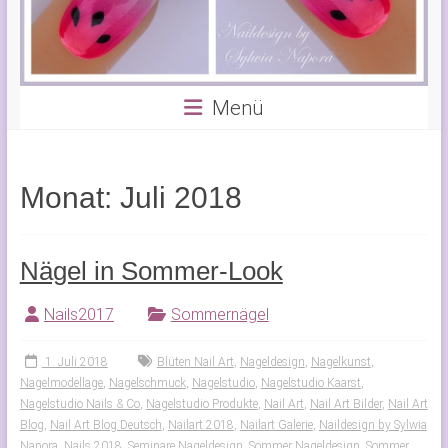
Menü
Monat:
Juli 2018
Nägel in Sommer-Look
Nails2017
Sommernägel
1. Juli 2018
Blüten Nail Art
,
Nageldesign
,
Nagelkunst
,
Nagelmodellage
,
Nagelschmuck
,
Nagelstudio
,
Nagelstudio Kaarst
,
Nagelstudio Nails & Co
,
Nagelstudio Produkte
,
Nail Art
,
Nail Art Bilder
,
Nail Art
Blog
,
Nail Art Blog Deutsch
,
Nailart 2018
,
Nailart Galerie
,
Naildesign by Sylwia
Napora
,
Nails 2018
,
Seminare Nageldesign
,
Sommer Nageldesign
,
Sommer