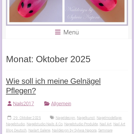
Menü
Monat:
Oktober 2025
Wie soll ich meine Gelnägel
Pflegen?
Nails2017
Allgemein
29. Oktober 2025
Nageldesign
,
Nagelkunst
,
Nagelmodellage
,
Nagelstudio
,
Nagelstudio Nails & Co
,
Nagelstudio Produkte
,
Nail Art
,
Nail Art
Blog Deutsch
,
Nailart Galerie
,
Naildesign by Sylwia Napora
,
Seminare