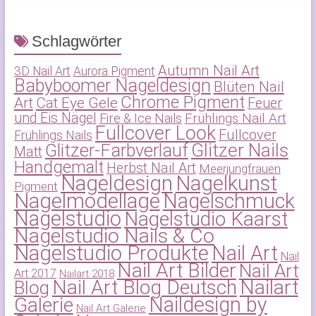
Schlagwörter
Autumn Nail Art
3D Nail Art
Aurora Pigment
Babyboomer Nageldesign
Blüten Nail
Chrome Pigment
Art
Cat Eye Gele
Feuer
und Eis Nägel
Frühlings Nail Art
Fire & Ice Nails
Fullcover Look
Fullcover
Frühlings Nails
Glitzer-Farbverlauf
Glitzer Nails
Matt
Handgemalt
Herbst Nail Art
Meerjungfrauen
Nageldesign
Nagelkunst
Pigment
Nagelmodellage
Nagelschmuck
Nagelstudio
Nagelstudio Kaarst
Nagelstudio Nails & Co
Nagelstudio Produkte
Nail Art
Nail
Nail Art Bilder
Nail Art
Art 2017
Nailart 2018
Nail Art Blog Deutsch
Nailart
Blog
Naildesign by
Galerie
Nail Art Galerie