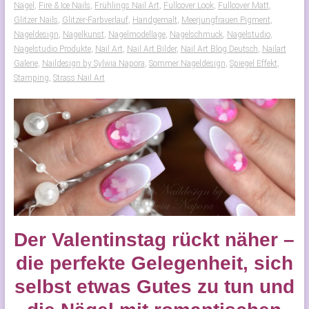
Nägel
,
Fire & Ice Nails
,
Frühlings Nail Art
,
Fullcover Look
,
Fullcover Matt
,
Glitzer Nails
,
Glitzer-Farbverlauf
,
Handgemalt
,
Meerjungfrauen Pigment
,
Nageldesign
,
Nagelkunst
,
Nagelmodellage
,
Nagelschmuck
,
Nagelstudio
,
Nagelstudio Produkte
,
Nail Art
,
Nail Art Bilder
,
Nail Art Blog Deutsch
,
Nailart
Galerie
,
Naildesign by Sylwia Napora
,
Sommer Nageldesign
,
Spiegel Effekt
,
Stamping
,
Strass Nail Art
Der Valentinstag rückt näher –
die perfekte Gelegenheit, sich
selbst etwas Gutes zu tun und