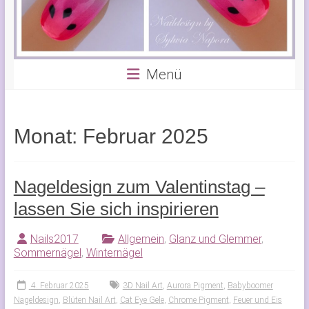
Menü
Monat:
Februar 2025
Nageldesign zum Valentinstag –
lassen Sie sich inspirieren
Nails2017
Allgemein
,
Glanz und Glemmer
,
Sommernägel
,
Winternägel
4. Februar 2025
3D Nail Art
,
Aurora Pigment
,
Babyboomer
Nageldesign
,
Blüten Nail Art
,
Cat Eye Gele
,
Chrome Pigment
,
Feuer und Eis