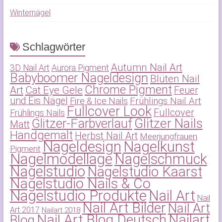
Winternägel
Schlagwörter
Autumn Nail Art
3D Nail Art
Aurora Pigment
Babyboomer Nageldesign
Blüten Nail
Chrome Pigment
Art
Cat Eye Gele
Feuer
und Eis Nägel
Frühlings Nail Art
Fire & Ice Nails
Fullcover Look
Fullcover
Frühlings Nails
Glitzer-Farbverlauf
Glitzer Nails
Matt
Handgemalt
Herbst Nail Art
Meerjungfrauen
Nageldesign
Nagelkunst
Pigment
Nagelmodellage
Nagelschmuck
Nagelstudio
Nagelstudio Kaarst
Nagelstudio Nails & Co
Nagelstudio Produkte
Nail Art
Nail
Nail Art Bilder
Nail Art
Art 2017
Nailart 2018
Nail Art Blog Deutsch
Nailart
Blog