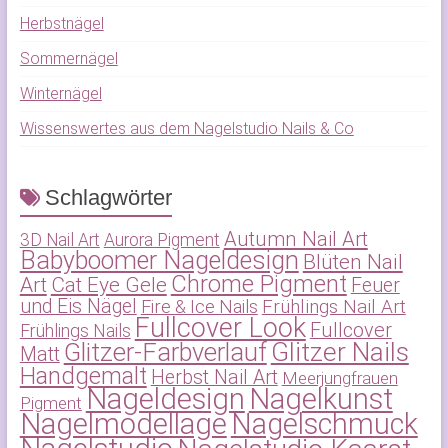
Herbstnägel
Sommernägel
Winternägel
Wissenswertes aus dem Nagelstudio Nails & Co
Schlagwörter
Autumn Nail Art
3D Nail Art
Aurora Pigment
Babyboomer Nageldesign
Blüten Nail
Chrome Pigment
Art
Cat Eye Gele
Feuer
und Eis Nägel
Frühlings Nail Art
Fire & Ice Nails
Fullcover Look
Fullcover
Frühlings Nails
Glitzer-Farbverlauf
Glitzer Nails
Matt
Handgemalt
Herbst Nail Art
Meerjungfrauen
Nageldesign
Nagelkunst
Pigment
Nagelmodellage
Nagelschmuck