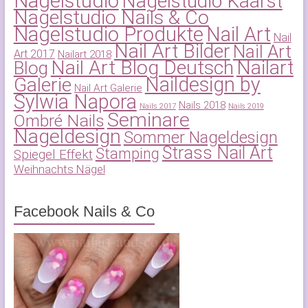
Nagelstudio
Nagelstudio Kaarst
Nagelstudio Nails & Co
Nagelstudio Produkte
Nail Art
Nail
Nail Art Bilder
Nail Art
Art 2017
Nailart 2018
Nail Art Blog Deutsch
Nailart
Blog
Naildesign by
Galerie
Nail Art Galerie
Sylwia Napora
Nails 2018
Nails 2017
Nails 2019
Seminare
Ombré Nails
Nageldesign
Sommer Nageldesign
Strass Nail Art
Stamping
Spiegel Effekt
Weihnachts Nägel
Facebook Nails & Co