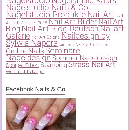
Nagelstudio
Nagelstudio Kaarst
Nagelstudio Nails & Co
Nagelstudio Produkte
Nail Art
Nail
Nail Art Bilder
Nail Art
Art 2017
Nailart 2018
Nail Art Blog Deutsch
Nailart
Blog
Naildesign by
Galerie
Nail Art Galerie
Sylwia Napora
Nails 2018
Nails 2017
Nails 2019
Seminare
Ombré Nails
Nageldesign
Sommer Nageldesign
Strass Nail Art
Stamping
Spiegel Effekt
Weihnachts Nägel
Facebook Nails & Co