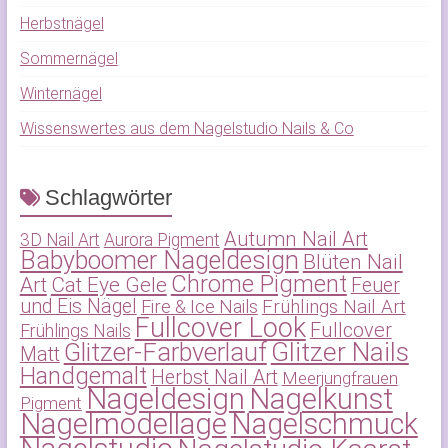
Herbstnägel
Sommernägel
Winternägel
Wissenswertes aus dem Nagelstudio Nails & Co
Schlagwörter
Autumn Nail Art
3D Nail Art
Aurora Pigment
Babyboomer Nageldesign
Blüten Nail
Chrome Pigment
Art
Cat Eye Gele
Feuer
und Eis Nägel
Frühlings Nail Art
Fire & Ice Nails
Fullcover Look
Fullcover
Frühlings Nails
Glitzer-Farbverlauf
Glitzer Nails
Matt
Handgemalt
Herbst Nail Art
Meerjungfrauen
Nageldesign
Nagelkunst
Pigment
Nagelmodellage
Nagelschmuck