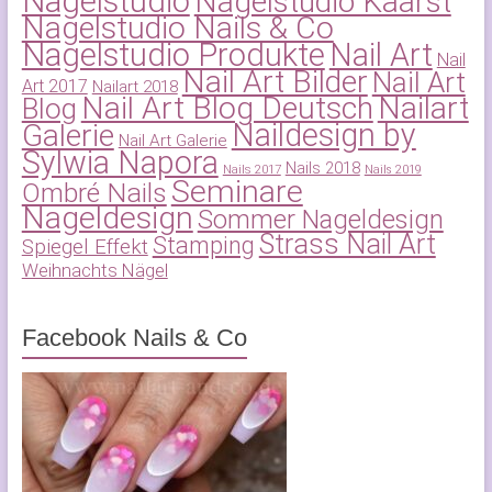
Nagelstudio
Nagelstudio Kaarst
Nagelstudio Nails & Co
Nagelstudio Produkte
Nail Art
Nail
Nail Art Bilder
Nail Art
Art 2017
Nailart 2018
Nail Art Blog Deutsch
Nailart
Blog
Naildesign by
Galerie
Nail Art Galerie
Sylwia Napora
Nails 2018
Nails 2017
Nails 2019
Seminare
Ombré Nails
Nageldesign
Sommer Nageldesign
Strass Nail Art
Stamping
Spiegel Effekt
Weihnachts Nägel
Facebook Nails & Co