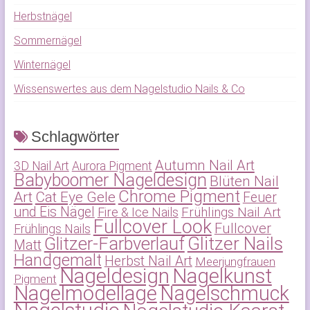
Herbstnägel
Sommernägel
Winternägel
Wissenswertes aus dem Nagelstudio Nails & Co
Schlagwörter
Autumn Nail Art
3D Nail Art
Aurora Pigment
Babyboomer Nageldesign
Blüten Nail
Chrome Pigment
Art
Cat Eye Gele
Feuer
und Eis Nägel
Frühlings Nail Art
Fire & Ice Nails
Fullcover Look
Fullcover
Frühlings Nails
Glitzer-Farbverlauf
Glitzer Nails
Matt
Handgemalt
Herbst Nail Art
Meerjungfrauen
Nageldesign
Nagelkunst
Pigment
Nagelmodellage
Nagelschmuck