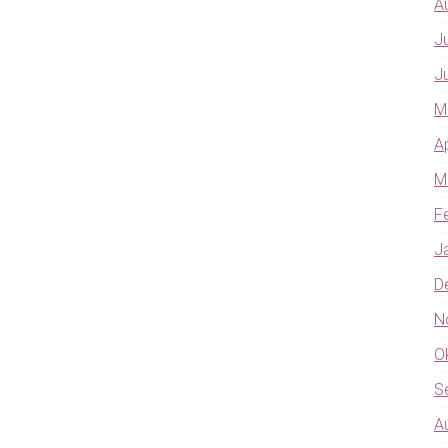
A
J
J
M
A
M
F
J
D
N
O
S
A