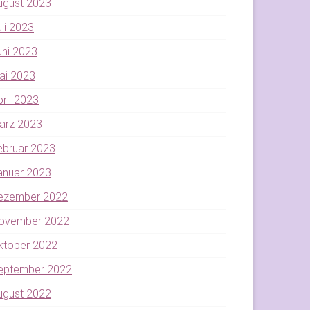
ugust 2023
uli 2023
uni 2023
ai 2023
pril 2023
ärz 2023
ebruar 2023
anuar 2023
ezember 2022
ovember 2022
ktober 2022
eptember 2022
ugust 2022