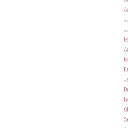
A
J
J
M
A
M
F
J
D
N
O
S