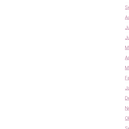
S
A
J
J
M
A
M
F
J
D
N
O
S