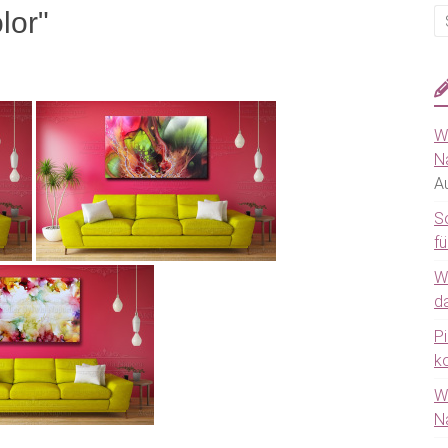
lor"
W
N
A
S
fü
W
da
P
k
W
N