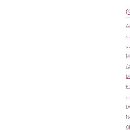
A
J
J
M
A
M
F
J
D
N
O