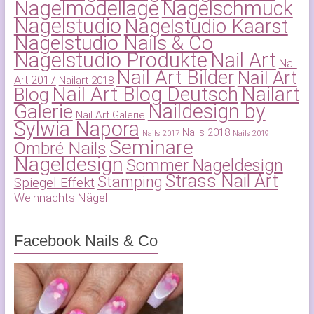
Nagelmodellage
Nagelschmuck
Nagelstudio
Nagelstudio Kaarst
Nagelstudio Nails & Co
Nagelstudio Produkte
Nail Art
Nail
Nail Art Bilder
Nail Art
Art 2017
Nailart 2018
Nail Art Blog Deutsch
Nailart
Blog
Naildesign by
Galerie
Nail Art Galerie
Sylwia Napora
Nails 2018
Nails 2017
Nails 2019
Seminare
Ombré Nails
Nageldesign
Sommer Nageldesign
Strass Nail Art
Stamping
Spiegel Effekt
Weihnachts Nägel
Facebook Nails & Co