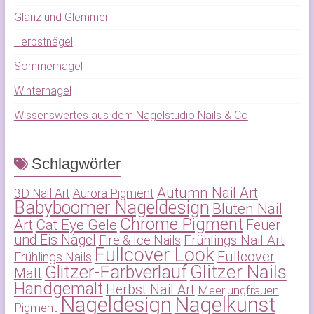
Glanz und Glemmer
Herbstnägel
Sommernägel
Winternägel
Wissenswertes aus dem Nagelstudio Nails & Co
Schlagwörter
Autumn Nail Art
3D Nail Art
Aurora Pigment
Babyboomer Nageldesign
Blüten Nail
Chrome Pigment
Art
Cat Eye Gele
Feuer
und Eis Nägel
Frühlings Nail Art
Fire & Ice Nails
Fullcover Look
Fullcover
Frühlings Nails
Glitzer-Farbverlauf
Glitzer Nails
Matt
Handgemalt
Herbst Nail Art
Meerjungfrauen
Nageldesign
Nagelkunst
Pigment