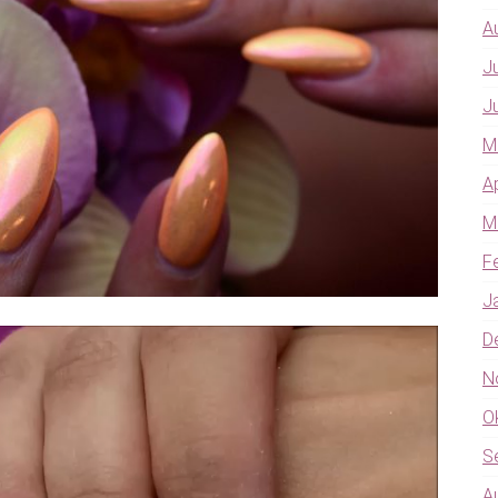
A
J
J
M
A
M
F
J
D
N
O
S
A