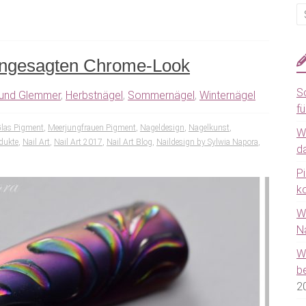
angesagten Chrome-Look
S
 und Glemmer
,
Herbstnägel
,
Sommernägel
,
Winternägel
fü
las Pigment
,
Meerjungfrauen Pigment
,
Nageldesign
,
Nagelkunst
,
W
dukte
,
Nail Art
,
Nail Art 2017
,
Nail Art Blog
,
Naildesign by Sylwia Napora
,
da
P
k
W
N
W
b
2