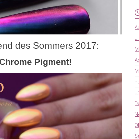
A
J
rend des Sommers 2017:
M
 Chrome Pigment!
A
M
F
J
D
N
O
S