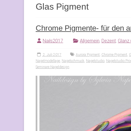
Glas Pigment
Chrome Pigmente- für den 
Nails2017
Allgemein
,
Dezent
,
Glanz
2. Juli 2017
Aurora Pigment
,
Chrome Pigment
,
G
Nagelmodellage
,
Nagelschmuck
,
Nagelstudio
,
Nagelstudio Pro
Seminare Nageldesign