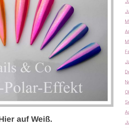
J
J
M
A
M
F
J
D
N
O
S
A
Hier auf Weiß.
J