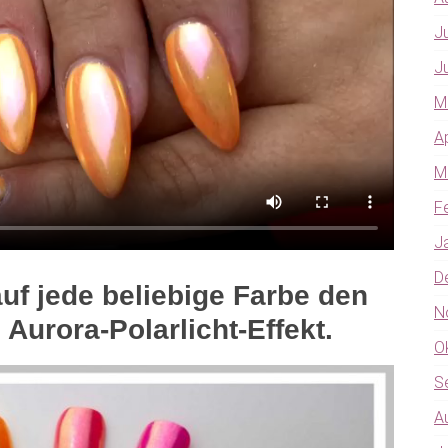
J
J
M
A
M
F
J
D
uf jede beliebige Farbe den
N
urora-Polarlicht-Effekt.
O
S
A