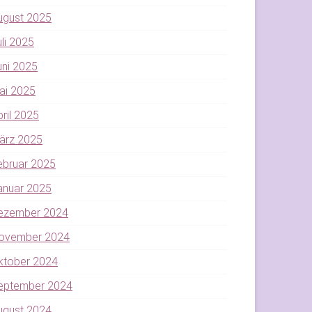
ugust 2025
uli 2025
uni 2025
ai 2025
pril 2025
ärz 2025
ebruar 2025
anuar 2025
ezember 2024
ovember 2024
ktober 2024
eptember 2024
ugust 2024