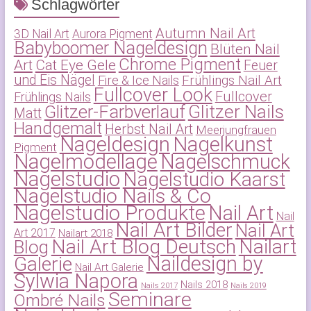
Schlagwörter
Autumn Nail Art
3D Nail Art
Aurora Pigment
Babyboomer Nageldesign
Blüten Nail
Chrome Pigment
Art
Cat Eye Gele
Feuer
und Eis Nägel
Frühlings Nail Art
Fire & Ice Nails
Fullcover Look
Fullcover
Frühlings Nails
Glitzer-Farbverlauf
Glitzer Nails
Matt
Handgemalt
Herbst Nail Art
Meerjungfrauen
Nageldesign
Nagelkunst
Pigment
Nagelmodellage
Nagelschmuck
Nagelstudio
Nagelstudio Kaarst
Nagelstudio Nails & Co
Nagelstudio Produkte
Nail Art
Nail
Nail Art Bilder
Nail Art
Art 2017
Nailart 2018
Nail Art Blog Deutsch
Nailart
Blog
Naildesign by
Galerie
Nail Art Galerie
Sylwia Napora
Nails 2018
Nails 2017
Nails 2019
Seminare
Ombré Nails