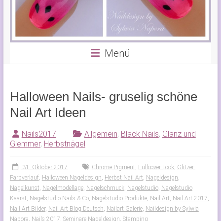
Menü
Halloween Nails- gruselig schöne
Nail Art Ideen
Nails2017
Allgemein
,
Black Nails
,
Glanz und
Glemmer
,
Herbstnägel
31. Oktober 2017
Chrome Pigment
,
Fullcover Look
,
Glitzer-
Farbverlauf
,
Halloween Nageldesign
,
Herbst Nail Art
,
Nageldesign
,
Nagelkunst
,
Nagelmodellage
,
Nagelschmuck
,
Nagelstudio
,
Nagelstudio
Kaarst
,
Nagelstudio Nails & Co
,
Nagelstudio Produkte
,
Nail Art
,
Nail Art 2017
,
Nail Art Bilder
,
Nail Art Blog Deutsch
,
Nailart Galerie
,
Naildesign by Sylwia
Napora
,
Nails 2017
,
Seminare Nageldesign
,
Stamping