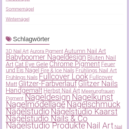
Sommernägel
Winternägel
Schlagwörter
Autumn Nail Art
3D Nail Art
Aurora Pigment
Babyboomer Nageldesign
Blüten Nail
Chrome Pigment
Art
Cat Eye Gele
Feuer
und Eis Nägel
Frühlings Nail Art
Fire & Ice Nails
Fullcover Look
Fullcover
Frühlings Nails
Glitzer-Farbverlauf
Glitzer Nails
Matt
Handgemalt
Herbst Nail Art
Meerjungfrauen
Nageldesign
Nagelkunst
Pigment
Nagelmodellage
Nagelschmuck
Nagelstudio
Nagelstudio Kaarst
Nagelstudio Nails & Co
Nagelstudio Produkte
Nail Art
Nail