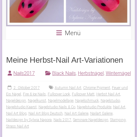
Menü
Meine Herbst-Nail Art-Variationen
Nails2017
Black Nails
,
Herbstnägel
,
Winternägel
2. Oktober 2017
Autumn Nail Art
,
Chrome Pigment
,
Feuer und
Eis Nägel
,
Fire & Ice Nails
,
Fullcover Look
,
Fullcover Matt
,
Herbst Nail Art
,
Nageldesign
,
Nagelkunst
,
Nagelmodellage
,
Nagelschmuck
,
Nagelstudio
,
Nagelstudio Kaarst
,
Nagelstudio Nails & Co
,
Nagelstudio Produkte
,
Nail Art
,
Nail Art Blog
,
Nail Art Blog Deutsch
,
Nail Art Galerie
,
Nailart Galerie
,
Naildesign by Sylwia Napora
,
Nails 2017
,
Seminare Nageldesign
,
Stamping
,
Strass Nail Art