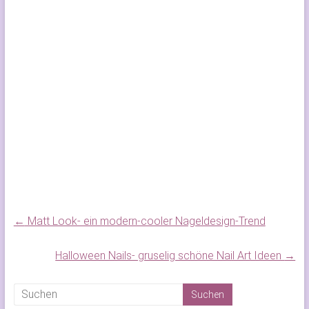
Herbst Nail Art, Autumn Nail Art,
Nail Art, Nagelschmuck,
Nagelkunst, Nail Art Blog,
Naildesign by Sylwia Napora,
Nageldesign, Nagelmodellage,
Nagelstudio, Nagelstudio
Produkte, Ombré Nails, Glitzer-
Farbverlauf, Herbst Nageldesign
←
Matt Look- ein modern-cooler Nageldesign-Trend
Halloween Nails- gruselig schöne Nail Art Ideen
→