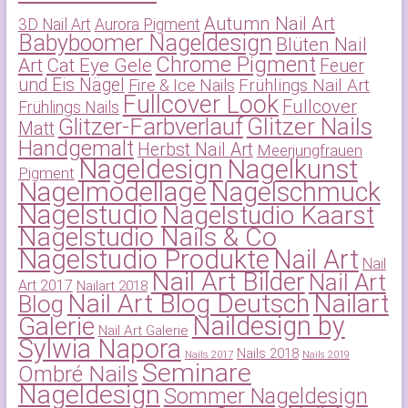
Autumn Nail Art
3D Nail Art
Aurora Pigment
Babyboomer Nageldesign
Blüten Nail
Chrome Pigment
Art
Cat Eye Gele
Feuer
und Eis Nägel
Frühlings Nail Art
Fire & Ice Nails
Fullcover Look
Fullcover
Frühlings Nails
Glitzer-Farbverlauf
Glitzer Nails
Matt
Handgemalt
Herbst Nail Art
Meerjungfrauen
Nageldesign
Nagelkunst
Pigment
Nagelmodellage
Nagelschmuck
Nagelstudio
Nagelstudio Kaarst
Nagelstudio Nails & Co
Nagelstudio Produkte
Nail Art
Nail
Nail Art Bilder
Nail Art
Art 2017
Nailart 2018
Nail Art Blog Deutsch
Nailart
Blog
Naildesign by
Galerie
Nail Art Galerie
Sylwia Napora
Nails 2018
Nails 2017
Nails 2019
Seminare
Ombré Nails
Nageldesign
Sommer Nageldesign