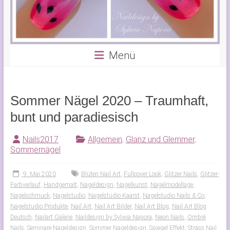
Menü
Sommer Nägel 2020 – Traumhaft,
bunt und paradiesisch
Nails2017
Allgemein
,
Glanz und Glemmer
,
Sommernägel
9. Mai 2020
Blüten Nail Art
,
Fullcover Look
,
Glitzer Nails
,
Glitzer-
Farbverlauf
,
Handgemalt
,
Nageldesign
,
Nagelkunst
,
Nagelmodellage
,
Nagelschmuck
,
Nagelstudio
,
Nagelstudio Kaarst
,
Nagelstudio Nails & Co
,
Nagelstudio Produkte
,
Nail Art
,
Nail Art Bilder
,
Nail Art Blog
,
Nail Art Blog
Deutsch
,
Nailart Galerie
,
Naildesign by Sylwia Napora
,
Neon Nails
,
Ombré
Nails
,
Seminare Nageldesign
,
Sommer Nageldesign
,
Spiegel Effekt
,
Strass Nail